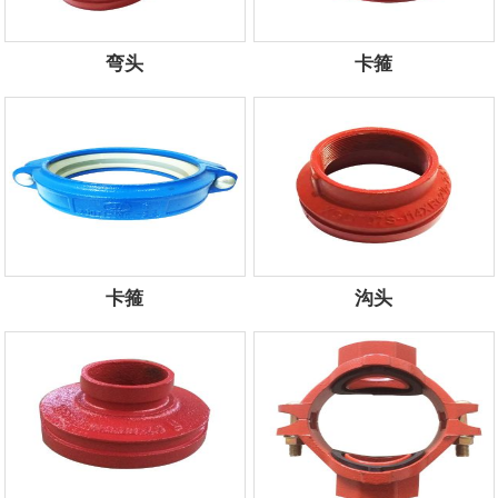
弯头
卡箍
服务电话：
15053639718
服务电话：
15053639718
卡箍
沟头
服务电话：
15053639718
服务电话：
15053639718