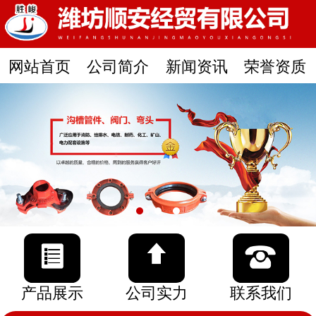
网站首页
公司简介
新闻资讯
荣誉资质
产品展示
公司实力
联系我们