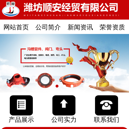
网站首页
公司简介
新闻资讯
荣誉资质
产品展示
公司实力
联系我们