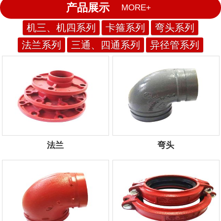
产品展示
MORE+
机三、机四系列
卡箍系列
弯头系列
法兰系列
三通、四通系列
异径管系列
法兰
弯头
服务电话：
15053639718
服务电话：
15053639718