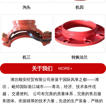
沟头
机四
服务电话：
15053639718
服务电话：
15053639718
机三
转换法兰
服务电话：
15053639718
服务电话：
15053639718
关于我们
MORE+
1
2
3
潍坊顺安经贸有限公司座落于国际风筝之都——潍
坊， 毗邻国际港口城市——青岛，经济、技术条件优
越， 交通便利。 公司有完善的质量体系，完善的售后服
务团体。依据雄厚的技术力量，先进的生产装备，严格的