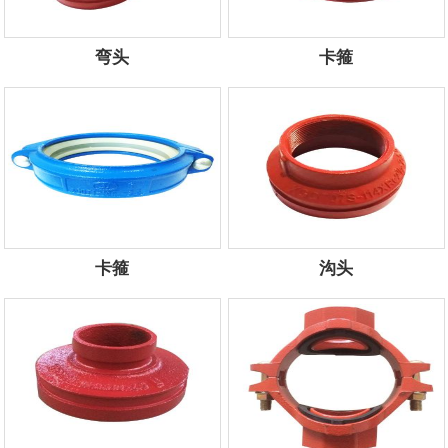
弯头
卡箍
服务电话：
15053639718
服务电话：
15053639718
卡箍
沟头
服务电话：
15053639718
服务电话：
15053639718