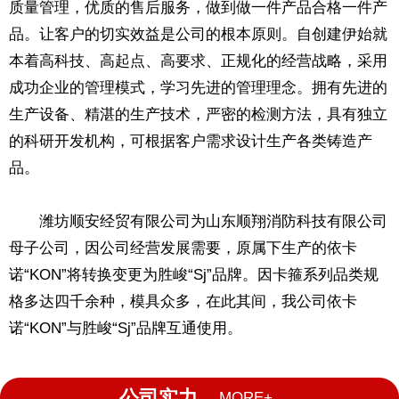
质量管理，优质的售后服务，做到做一件产品合格一件产
品。让客户的切实效益是公司的根本原则。自创建伊始就
本着高科技、高起点、高要求、正规化的经营战略，采用
成功企业的管理模式，学习先进的管理理念。拥有先进的
生产设备、精湛的生产技术，严密的检测方法，具有独立
的科研开发机构，可根据客户需求设计生产各类铸造产
品。
潍坊顺安经贸有限公司为山东顺翔消防科技有限公司
母子公司，因公司经营发展需要，原属下生产的依卡
诺“KON”将转换变更为胜峻“Sj”品牌。因卡箍系列品类规
格多达四千余种，模具众多，在此其间，我公司依卡
诺“KON”与胜峻“Sj”品牌互通使用。
公司实力
MORE+